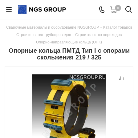
0
Сварочные материалы и оборудование NGSGROUP
-
Каталог товаров
-
Строительство трубопроводов
-
Строительство переходов
-
Опорно-направляющие кольца (ОНК)
Опорные кольца ПМТД Тип I с опорами
скольжения 219 / 325