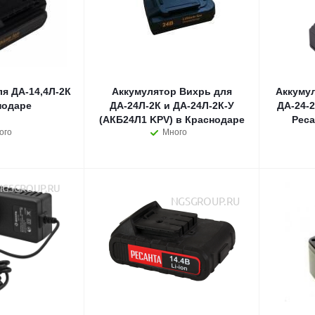
я ДА-14,4Л-2К
Аккумулятор Вихрь для
Аккумул
нодаре
ДА-24Л-2К и ДА-24Л-2К-У
ДА-24-
(АКБ24Л1 KPV) в Краснодаре
Реса
ого
Много