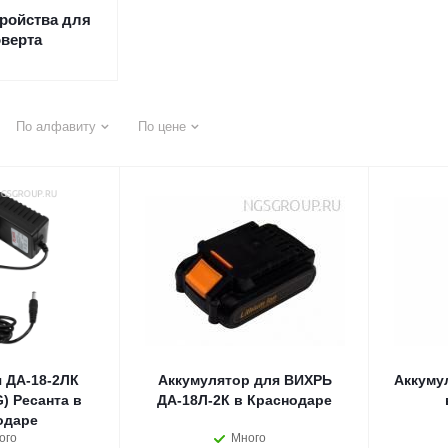
ройства для
верта
По алфавиту
По цене
 ДА-18-2ЛК
Аккумулятор для ВИХРЬ
Аккуму
) Ресанта в
ДА-18Л-2К в Краснодаре
одаре
ого
Много