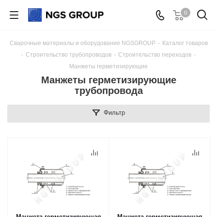
0
Сварочные материалы и оборудование NGSGROUP
-
Каталог товаров
-
Строительство трубопроводов
-
Строительство переходов
-
Манжеты герметизирующие
Манжеты герметизирующие
трубопровода
Фильтр
Манжета герметизирующая
Манжета герметизирующая