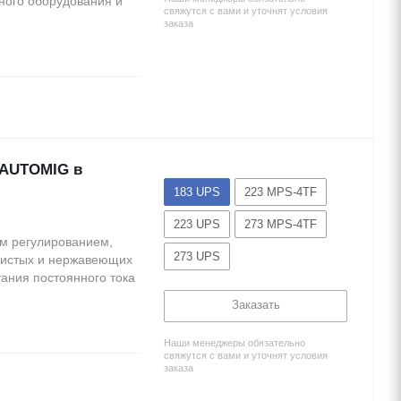
ного оборудования и
свяжутся с вами и уточнят условия
заказа
 AUTOMIG в
183 UPS
223 MPS-4TF
223 UPS
273 MPS-4TF
м регулированием,
273 UPS
дистых и нержавеющих
ания постоянного тока
Заказать
Наши менеджеры обязательно
свяжутся с вами и уточнят условия
заказа