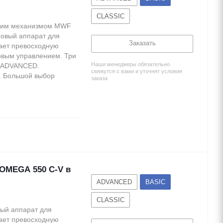
CLASSIC
ющим механизмом MWF
новый аппарат для
Заказать
ает превосходную
овым управлением. Три
Наши менеджеры обязательно
и ADVANCED.
свяжутся с вами и уточнят условия
. Большой выбор
заказа
OMEGA 550 C-V в
ADVANCED
BASIC
CLASSIC
вый аппарат для
ает превосходную