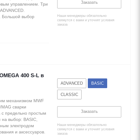
Заказать
овым управлением. Три
и ADVANCED.
Наши менеджеры обязательно
. Большой выбор
свяжутся с вами и уточнят условия
заказа
OMEGA 400 S-L в
ADVANCED
BASIC
CLASSIC
ющим механизмом MWF
G/MAG сварки
Заказать
 с предельно простым
 на выбор: BASIC,
Наши менеджеры обязательно
чным электродом
свяжутся с вами и уточнят условия
вания и аксессуаров.
заказа