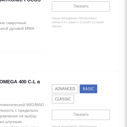
Заказать
Наши менеджеры обязательно
ные сварочные
свяжутся с вами и уточнят условия
заказа
учной дуговой MMA
OMEGA 400 C-L в
ADVANCED
BASIC
CLASSIC
втоматической MIG/MAG
льность с предельно
Заказать
равления на выбор:
рки штучным
Наши менеджеры обязательно