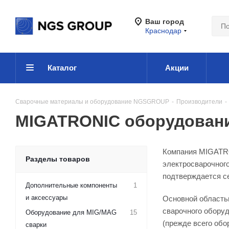
Ваш город
Краснодар
Каталог
Акции
Сварочные материалы и оборудование NGSGROUP
-
Производители
-
MIGATRONIC оборудовани
Компания MIGATRO
Разделы товаров
электросварочног
подтверждается с
Дополнительные компоненты
1
и аксессуары
Основной областью
сварочного обору
Оборудование для MIG/MAG
15
(прежде всего обо
сварки