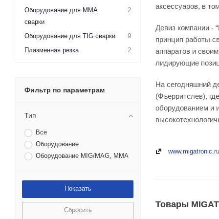
аксессуаров, в то
Оборудование для MMA
2
сварки
Девиз компании - 
Оборудование для TIG сварки
9
принцип работы с
Плазменная резка
2
аппаратов и своим
лидирующие позиц
На сегодняшний де
Фильтр по параметрам
(Фъерритслев), гд
оборудованием и 
Тип
высокотехнологичн
Все
Оборудование
www.migatronic.r
Оборудование MIG/MAG, MMA
Товары MIGAT
Сбросить