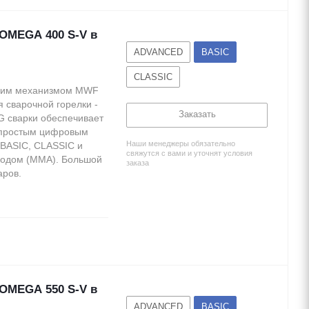
OMEGA 400 S-V в
ADVANCED
BASIC
CLASSIC
ющим механизмом MWF
 сварочной горелки -
Заказать
G сварки обеспечивает
 простым цифровым
Наши менеджеры обязательно
 BASIC, CLASSIC и
свяжутся с вами и уточнят условия
родом (MMA). Большой
заказа
аров.
OMEGA 550 S-V в
ADVANCED
BASIC