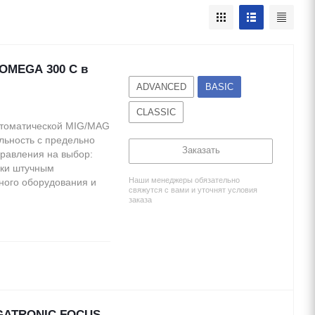
OMEGA 300 C в
ADVANCED
BASIC
CLASSIC
втоматической MIG/MAG
льность с предельно
Заказать
равления на выбор:
рки штучным
Наши менеджеры обязательно
ного оборудования и
свяжутся с вами и уточнят условия
заказа
IGATRONIC FOCUS