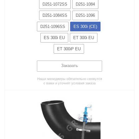
D251-1072SS
D251-1084
D251-1084SS
D251-1096
D251-1096SS
ES 300i (CE)
ES 300i EU
ET 300i EU
ET 300iP EU
Заказать
Наши менеджеры обязательно свяжутся
с вами и уточнят условия заказа