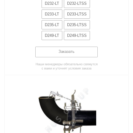
D232-LT
D232-LTSS
D233-LT
D233-LTSS
D235-LT
D235-LTSS
D249-LT
D249-LTSS
Заказать
Наши менеджеры обязательно свяжутся
с вами и уточнят условия заказа