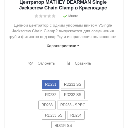
Центратор MATHEY DEARMAN Single
Jackscrew Chain Clamp в Краснодаре
Много
Цепной центратор с одним упорным винтом ?Single
Jackscrew Chain Clamp? выпускается для соединения
труб и фитингов под свар?ку и исправления эллипсности.
Характеристики
Отложить
Сравнить
RD231
RD231 SS
RD232
RD232 SS
RD233
RD233 - SPEC
RD233 SS
RD234
RD234 SS