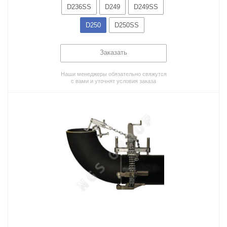
D236SS
D249
D249SS
D250
D250SS
Заказать
Наши менеджеры обязательно свяжутся
с вами и уточнят условия заказа