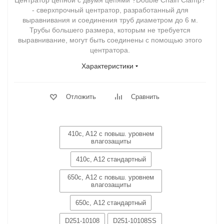
Центратор цепной с двумя цепями ?Double Chain Clamp?
- сверхпрочный центратор, разработанный для
выравнивания и соединения труб диаметром до 6 м.
Трубы большего размера, которым не требуется
выравнивание, могут быть соединены с помощью этого
центратора.
Характеристики
Отложить
Сравнить
410c, A12 c повыш. уровнем
влагозащиты
410c, A12 стандартный
650с, А12 c повыш. уровнем
влагозащиты
650с, А12 стандартный
D251-10108
D251-10108SS